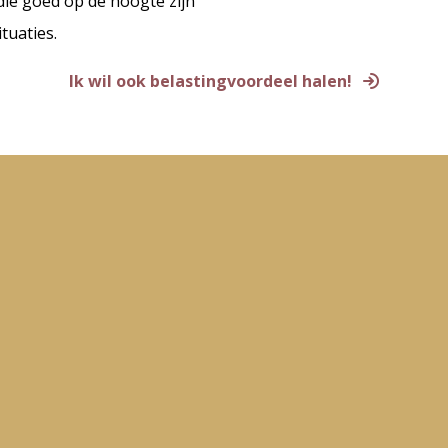
die goed op de hoogte zijn
tuaties.
Ik wil ook belastingvoordeel halen!