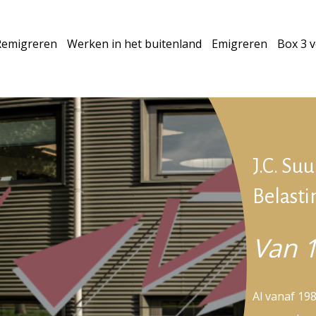
Remigreren
Werken in het buitenland
Emigreren
Box 3 
J.C. Su
Belasti
Van 
Al vanaf 198