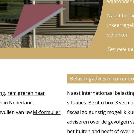
waaronder e
Naast het ad
inkeerregel
schenken.
Een hele be
Belastingadvies in complexe
ing
,
remigreren naar
Naast internationaal belastin
n in Nederland
,
situaties. Bezit u box-3 verm
invullen van uw
M-formulier
fiscaal zo gunstig mogelijk 
adviseren over de gevolgen va
het buitenland heeft of over 