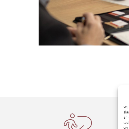
Wij
sla

en 
tec
ver