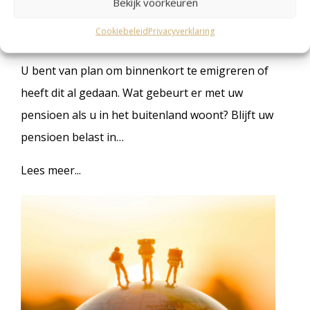
Bekijk voorkeuren
pensioen in het buitenland en belasting
Cookiebeleid
Privacyverklaring
26 maart 2023
U bent van plan om binnenkort te emigreren of
heeft dit al gedaan. Wat gebeurt er met uw
pensioen als u in het buitenland woont? Blijft uw
pensioen belast in…
Lees meer...