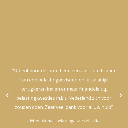
“Wij hebben de afhandeling be
absolute topper
belastingzaken en erfenis de af
k zal altijd
als zeer prettig hebben er
anciële c.q.
correspondentie was altijd juist
and zich voor
vriendelijk. Ook de keren dat ik o
or al Uw hulp”
het kantoor kwam, werd ik pre
gestaan en werd er de tijd voor
es NL-UK –