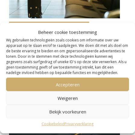
30%-regeling voor terugkerende
Beheer cookie toestemming
Nederlanders
Wij gebruiken technologieën zoals cookies om informatie over uw
apparaat op te slaan en/of te raadplegen. We doen dit met als doel om
26 maart 2023
de beste ervaring te bieden en om gepersonaliseerde advertenties te
tonen. Door in te stemmen met deze technologieën kunnen wij
U wilt na jaren van wonen in het buitenland weer
gegevens zoals surfgedrag of unieke ID's op deze site verwerken. Als u
naar Nederland terugkeren. Indien u minstens
geen toestemming geeft of uw toestemming intrekt, kan dit een
nadelige invloed hebben op bepaalde functies en mogelijkheden.
25 jaar weg bent geweest, komt u misschien in
Accepteren
aanmerking voor de 30%-regeling. Bent u…
Weigeren
Lees meer...
Bekijk voorkeuren
Cookiebeleid
Privacyverklaring