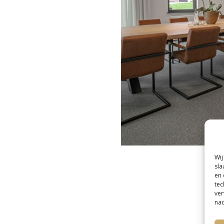
Wij
sla
en 
tec
ver
nad