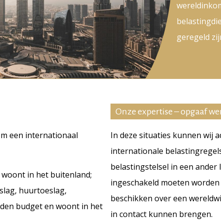
wereldinkom
belastingdi
geregeld zij
Onze expertise – opgaaf w
om een internationaal
In deze situaties kunnen wij 
internationale belastingregel
belastingstelsel in een ander 
woont in het buitenland;
ingeschakeld moeten worden di
slag, huurtoeslag,
beschikken over een wereldwi
den budget en woont in het
in contact kunnen brengen.