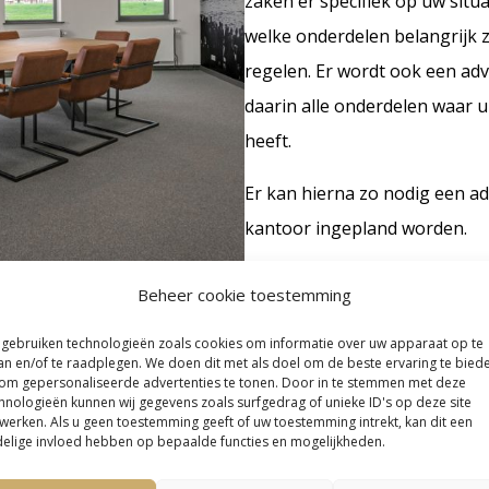
zaken er specifiek op uw situa
welke onderdelen belangrijk z
regelen. Er wordt ook een ad
daarin alle onderdelen waar u
heeft.
Er kan hierna zo nodig een a
kantoor ingepland worden.
Wij werken niet met een stan
Beheer cookie toestemming
situatie uniek is. Daarbij zijn
 gebruiken technologieën zoals cookies om informatie over uw apparaat op te
van de beschikbare gegevens e
an en/of te raadplegen. We doen dit met als doel om de beste ervaring te bied
bijvoorbeeld onzeker hoe de 
om gepersonaliseerde advertenties te tonen. Door in te stemmen met deze
hnologieën kunnen wij gegevens zoals surfgedrag of unieke ID's op deze site
ingenomen standpunt.
werken. Als u geen toestemming geeft of uw toestemming intrekt, kan dit een
elige invloed hebben op bepaalde functies en mogelijkheden.
Ik wil het contactformulier 