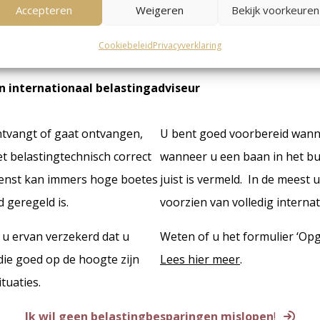
Accepteren
Weigeren
Bekijk voorkeuren
Cookiebeleid
Privacyverklaring
n internationaal belastingadviseur
tvangt of gaat ontvangen,
U bent goed voorbereid wanne
et belastingtechnisch correct
wanneer u een baan in het bu
dienst kan immers hoge boetes
juist is vermeld. In de meest 
 geregeld is.
voorzien van volledig internat
 u ervan verzekerd dat u
Weten of u het formulier ‘Op
die goed op de hoogte zijn
Lees hier meer
.
tuaties.
Ik wil geen belastingbesparingen mislopen
!