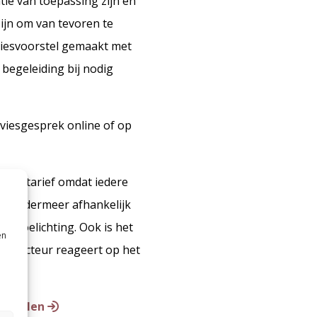
tie van toepassing zijn en
ijn om van tevoren te
viesvoorstel gemaakt met
 begeleiding bij nodig
dviesgesprek online of op
daardtarief omdat iedere
 wij ondermeer afhankelijk
n toelichting. Ook is het
en
inspecteur reageert op het
invullen