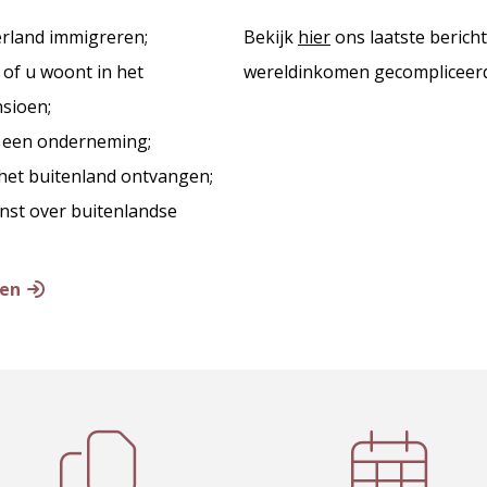
rland immigreren;
Bekijk
hier
ons laatste bericht
 of u woont in het
wereldinkomen gecompliceerd
sioen;
d een onderneming;
 het buitenland ontvangen;
enst over buitenlandse
men

