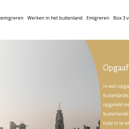
Remigreren
Werken in het buitenland
Emigreren
Box 3 
Opgaaf
In een opg
buitenland
opgeteld me
buitenlands
hulp in te 