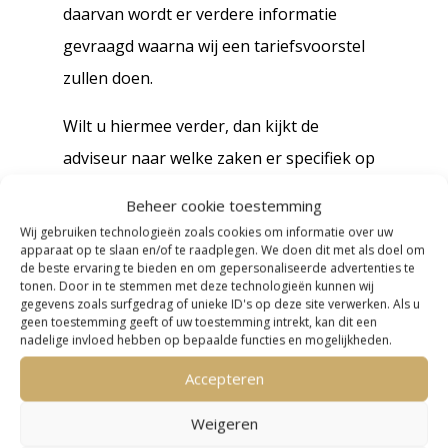
daarvan wordt er verdere informatie
gevraagd waarna wij een tariefsvoorstel
zullen doen.
Wilt u hiermee verder, dan kijkt de
adviseur naar welke zaken er specifiek op
uw situatie van toepassing zijn en welke
Beheer cookie toestemming
onderdelen belangrijk zijn om van tevoren
Wij gebruiken technologieën zoals cookies om informatie over uw
apparaat op te slaan en/of te raadplegen. We doen dit met als doel om
te regelen. Er wordt ook een
de beste ervaring te bieden en om gepersonaliseerde advertenties te
adviesvoorstel gemaakt met daarin alle
tonen. Door in te stemmen met deze technologieën kunnen wij
gegevens zoals surfgedrag of unieke ID's op deze site verwerken. Als u
onderdelen waar u begeleiding bij nodig
geen toestemming geeft of uw toestemming intrekt, kan dit een
nadelige invloed hebben op bepaalde functies en mogelijkheden.
heeft.
Accepteren
Er kan hierna zo nodig een adviesgesprek
Weigeren
online of op kantoor ingepland worden.