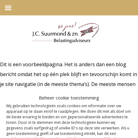
Dit is een voorbeeldpagina. Het is anders dan een blog
bericht omdat het op één plek blijft en tevoorschijn komt in
je site navigatie (in de meeste thema’s). De meeste mensen
starten met een Over pagina dat hen voorstelt aan
Beheer cookie toestemming
potentiële site bezoekers. Het zou iets als dit kunnen
Wij gebruiken technologieën zoals cookies om informatie over uw
apparaat op te slaan en/of te raadplegen. We doen dit met als doel om
zeggen:
de beste ervaring te bieden en om gepersonaliseerde advertenties te
tonen. Door in te stemmen met deze technologieën kunnen wij
Hoi daar! Ik ben een fietskoerier in het dagelijks leven
gegevens zoals surfgedrag of unieke ID's op deze site verwerken. Als u
geen toestemming geeft of uw toestemming intrekt, kan dit een