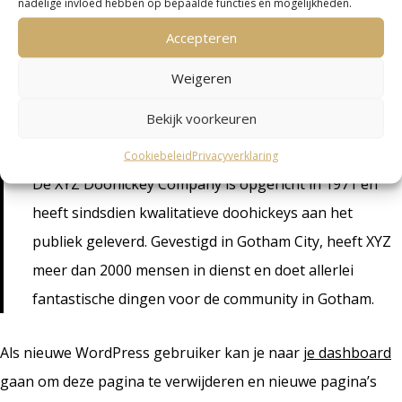
en een beginnende acteur in de avonduren, en dit is
nadelige invloed hebben op bepaalde functies en mogelijkheden.
mijn site. Ik leef in Los Angeles, heb een leuke hond
Accepteren
genaamd Jack en ik hou van piña coladas. (En
Weigeren
overvallen worden door de regen.)
Bekijk voorkeuren
…of zoiets als dit:
Cookiebeleid
Privacyverklaring
De XYZ Doohickey Company is opgericht in 1971 en
heeft sindsdien kwalitatieve doohickeys aan het
publiek geleverd. Gevestigd in Gotham City, heeft XYZ
meer dan 2000 mensen in dienst en doet allerlei
fantastische dingen voor de community in Gotham.
Als nieuwe WordPress gebruiker kan je naar
je dashboard
gaan om deze pagina te verwijderen en nieuwe pagina’s