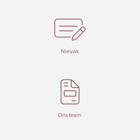

Nieuws

Ons team