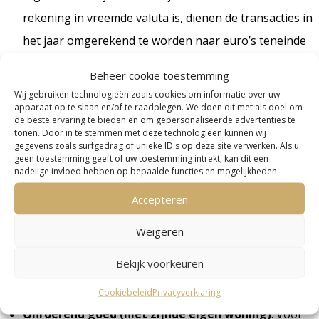
rekening in vreemde valuta is, dienen de transacties in
het jaar omgerekend te worden naar euro’s teneinde
het valutakoersresultaat te bepalen.
Beheer cookie toestemming
Beleggingen (aandelen, obligaties,
Wij gebruiken technologieën zoals cookies om informatie over uw
apparaat op te slaan en/of te raadplegen. We doen dit met als doel om
beleggingsfondsen, etc.)
: Hier dienen zowel
de beste ervaring te bieden en om gepersonaliseerde advertenties te
dividenden en andere inkomsten als gerealiseerde en
tonen. Door in te stemmen met deze technologieën kunnen wij
gegevens zoals surfgedrag of unieke ID's op deze site verwerken. Als u
ongerealiseerde koerswinsten (of verliezen) te
geen toestemming geeft of uw toestemming intrekt, kan dit een
nadelige invloed hebben op bepaalde functies en mogelijkheden.
worden vastgesteld. Dit betekent dat alle aan- en
Accepteren
verkopen van effecten in kaart moeten worden
gebracht, inclusief transactiedata en -waarden. Indien
Weigeren
de rekening in vreemde valuta is, dienen de
Bekijk voorkeuren
transacties in het jaar omgerekend te worden naar
euro’s teneinde het valutakoersresultaat te bepalen.
Cookiebeleid
Privacyverklaring
Onroerend goed (niet zijnde eigen woning)
: Voor