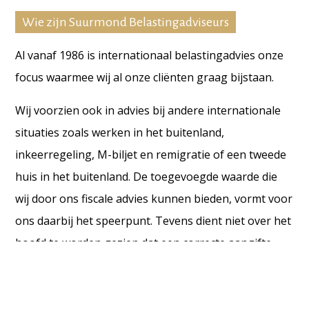
Wie zijn Suurmond Belastingadviseurs
Al vanaf 1986 is internationaal belastingadvies onze
focus waarmee wij al onze cliënten graag bijstaan.
Wij voorzien ook in advies bij andere internationale
situaties zoals werken in het buitenland,
inkeerregeling, M-biljet en remigratie of een tweede
huis in het buitenland. De toegevoegde waarde die
wij door ons fiscale advies kunnen bieden, vormt voor
ons daarbij het speerpunt. Tevens dient niet over het
hoofd te worden gezien dat een correcte aangifte
problemen in de toekomst voorkomt. Dat bespaart
tijd, geld en zorgen.
Een hele belasting minder!