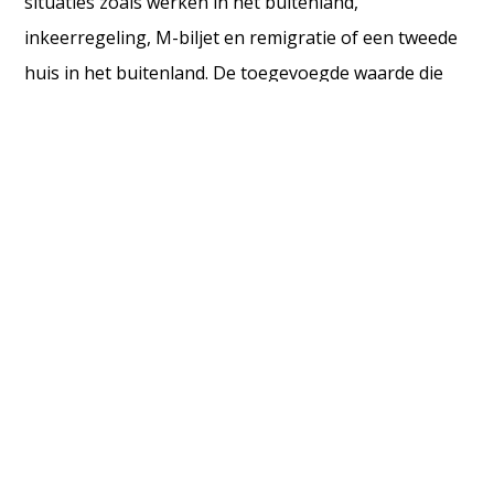
situaties zoals werken in het buitenland,
inkeerregeling, M-biljet en remigratie of een tweede
huis in het buitenland. De toegevoegde waarde die
wij door ons fiscale advies kunnen bieden, vormt voor
ons daarbij het speerpunt. Tevens dient niet over het
hoofd te worden gezien dat een correcte aangifte
problemen in de toekomst voorkomt. Dat bespaart
tijd, geld en zorgen.
Een hele belasting minder!
Meer over ons