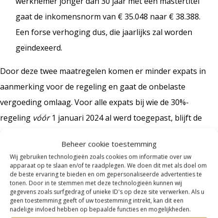
werknemer jonger dan 30 jaar met een mastertitel
gaat de inkomensnorm van € 35.048 naar € 38.388.
Een forse verhoging dus, die jaarlijks zal worden
geïndexeerd.
Door deze twee maatregelen komen er minder expats in
aanmerking voor de regeling en gaat de onbelaste
vergoeding omlaag. Voor alle expats bij wie de 30%-
regeling
vóór
1 januari 2024 al werd toegepast, blijft de
maximale onbelaste vergoeding gedurende de gehele
Beheer cookie toestemming
looptijd 30% bedragen. Ook blijven voor hen de huidige
Wij gebruiken technologieën zoals cookies om informatie over uw
(geïndexeerde) inkomensnormen gelden.
apparaat op te slaan en/of te raadplegen. We doen dit met als doel om
de beste ervaring te bieden en om gepersonaliseerde advertenties te
tonen. Door in te stemmen met deze technologieën kunnen wij
gegevens zoals surfgedrag of unieke ID's op deze site verwerken. Als u
Leg uw situatie voor
geen toestemming geeft of uw toestemming intrekt, kan dit een
nadelige invloed hebben op bepaalde functies en mogelijkheden.