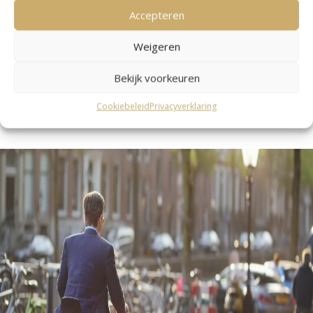
Accepteren
Heeft u vermogen in box 3? En is uw werkelijke
Weigeren
inkomen lager dan uw fictieve inkomen? Het kan dan
Bekijk voorkeuren
de moeite waard zijn om bezwaar te maken tegen uw
Cookiebeleid
Privacyverklaring
definitieve aanslag.