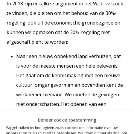
In 2018 zijn er talloze argument in het Wob-verzoek
te vinden, die pleiten om het behoud van de 30%-
regeling. ook uit de economische grondbeginselen
kunnen we opmaken dat de 30%-regeling niet
afgeschaft dient te worden:
Naar een nieuw, onbekend land verhuizen, dat
is voor de meeste mensen een hele belevenis.
Het gaat om de kennismaking met een nieuwe
cultuur, omgangsvormen en bovendien kent de
werknemer niemand. We moeten de gevolgen
niet onderschatten. Het openen van een
bankrekening bijvoorbeeld is een hele opgave
Beheer cookie toestemming
door de huidige Wwft-verplichtingen. Zo
Wij gebruiken technologieën zoals cookies om informatie over uw
kunnen bijvoorbeeld auto’s niet direct geleaset
apparaat op te slaan en/of te raadplegen. We doen dit met als doel om