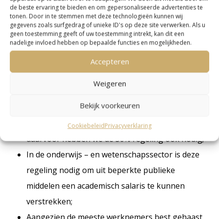
de beste ervaring te bieden en om gepersonaliseerde advertenties te
worden en sportclubs en huisartsen hebben
tonen. Door in te stemmen met deze technologieën kunnen wij
gegevens zoals surfgedrag of unieke ID's op deze site verwerken. Als u
wachtrijen. Kortom, het kost geld, tijd en moeite
geen toestemming geeft of uw toestemming intrekt, kan dit een
nadelige invloed hebben op bepaalde functies en mogelijkheden.
om te integreren in een nieuw land. Een hoop
geregel komt erbij kijken. Hoe we kunnen
Accepteren
helpen? De werkgever door een passend salaris
Weigeren
en overige voordelen te verschaffen. En de
Bekijk voorkeuren
overheid helpt door de 30%-regeling.
Internationale docenten naar Nederland halen;
Cookiebeleid
Privacyverklaring
daarvoor hebben we de 30% regeling ook nodig;
In de onderwijs – en wetenschapssector is deze
regeling nodig om uit beperkte publieke
middelen een academisch salaris te kunnen
verstrekken;
Aangezien de meeste werknemers best gehaast