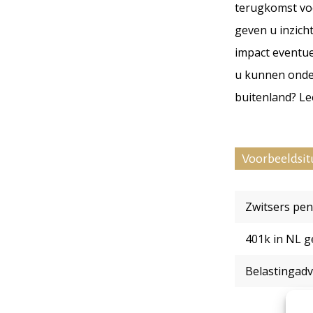
terugkomst voo
geven u inzich
impact eventue
u kunnen onde
buitenland? L
Voorbeeldsit
Zwitsers pen
401k in NL 
Belastingadv