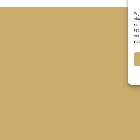
Wij
sla
en 
tec
ver
nad