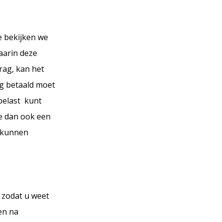
ie bekijken we
aarin deze
rag, kan het
ng betaald moet
belast kunt
we dan ook een
t kunnen
 zodat u weet
en na