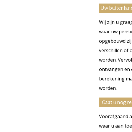
Uw buitenland
Wij zijn u graa
waar uw pensio
opgebouwd zijn
verschillen of
worden. Vervo
ontvangen en o
berekening ma
worden.
Gaat u nog r
Voorafgaand aa
waar u aan toe