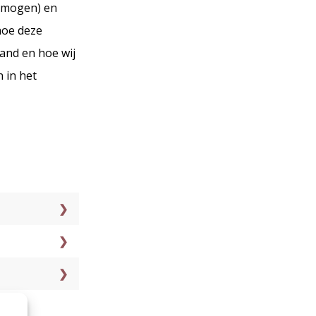
ermogen) en
hoe deze
and en hoe wij
n in het