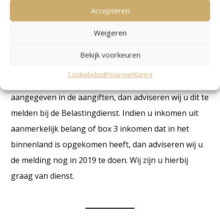
het ook niet meer mogelijk om boetevrij in te keren
Accepteren
over inkomen uit aanmerkelijk belang (box 2) en
Weigeren
inkomen dat in het binnenland is opgekomen (box 3).
Feitelijk is hiermee de inkeerregeling alleen nog van
Bekijk voorkeuren
toepassing op box 1-inkomen. Heeft u buitenlands of
Cookiebeleid
Privacyverklaring
binnenlands vermogen dat niet correct is
aangegeven in de aangiften, dan adviseren wij u dit te
melden bij de Belastingdienst.
Indien u inkomen uit
aanmerkelijk belang of box 3 inkomen dat in het
binnenland is opgekomen heeft, dan adviseren wij u
de melding nog in 2019 te doen. Wij zijn u hierbij
graag van dienst.