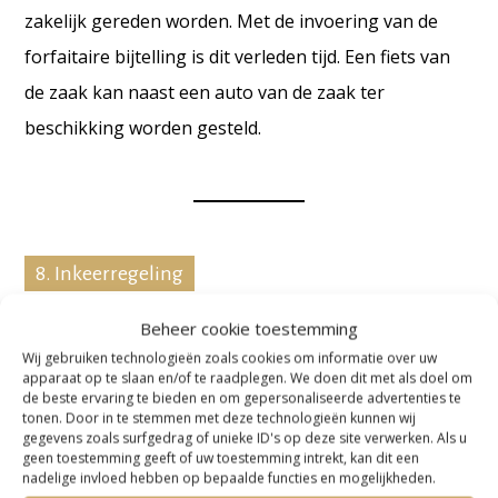
zakelijk gereden worden.
Met de invoering van de
forfaitaire bijtelling is dit verleden tijd. Een fiets van
de zaak kan naast een auto van de zaak ter
beschikking worden gesteld.
8. Inkeerregeling
Met de huidige inkeerregeling is het nog mogelijk om
Beheer cookie toestemming
Wij gebruiken technologieën zoals cookies om informatie over uw
boetevrij in te keren binnen 2 jaar na het onjuist
apparaat op te slaan en/of te raadplegen. We doen dit met als doel om
indienen van een aangifte Inkomstenbelasting. Een
de beste ervaring te bieden en om gepersonaliseerde advertenties te
tonen. Door in te stemmen met deze technologieën kunnen wij
uitzondering hierop is box 3 inkomen dat in het
gegevens zoals surfgedrag of unieke ID's op deze site verwerken. Als u
geen toestemming geeft of uw toestemming intrekt, kan dit een
buitenland is opgekomen. Met ingang vanaf 2020 is
nadelige invloed hebben op bepaalde functies en mogelijkheden.