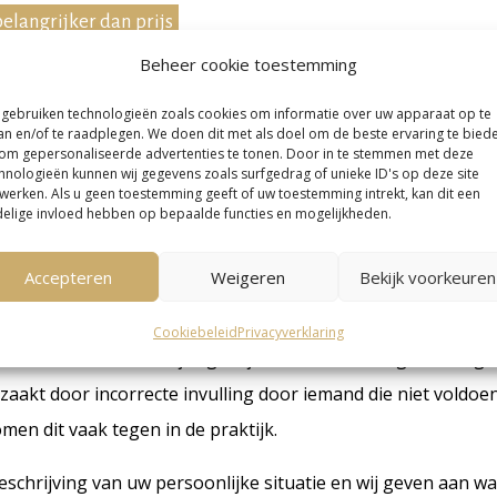
 belangrijker dan prijs
Beheer cookie toestemming
deze belangrijke tip. Als u op zoek gaat naar een adviseur
 laten vullen, kijkt u misschien eerst naar de prijs. Wij advise
 gebruiken technologieën zoals cookies om informatie over uw apparaat op te
an en/of te raadplegen. We doen dit met als doel om de beste ervaring te bied
aliteit. Om een M formulier correct en fiscaal zo gunstig mog
om gepersonaliseerde advertenties te tonen. Door in te stemmen met deze
hnologieën kunnen wij gegevens zoals surfgedrag of unieke ID's op deze site
r goed naar uw gehele fiscale situatie worden gekeken. Een 
werken. Als u geen toestemming geeft of uw toestemming intrekt, kan dit een
n een lage prijs kan u uiteindelijk juist geld kosten. Zelfs 
elige invloed hebben op bepaalde functies en mogelijkheden.
snel bereikt is kan mogelijk jaren later weer worden terugg
Accepteren
Weigeren
Bekijk voorkeuren
u blij met een teruggave van € 2.000, terwijl u eigenlijk rec
€ 6.000. Ook kan het voorkomen dat ineens sprake is van e
Cookiebeleid
Privacyverklaring
rbeeld € 20.000, terwijl eigenlijk niets verschuldigd is. Dergel
aakt door incorrecte invulling door iemand die niet voldoe
omen dit vaak tegen in de praktijk.
schrijving van uw persoonlijke situatie en wij geven aan w