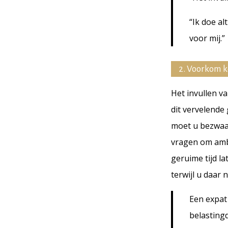
“Ik doe al
voor mij.”
2. Voorkom k
Het invullen v
dit vervelende
moet u bezwaar
vragen om ambt
geruime tijd la
terwijl u daar
Een expat 
belasting