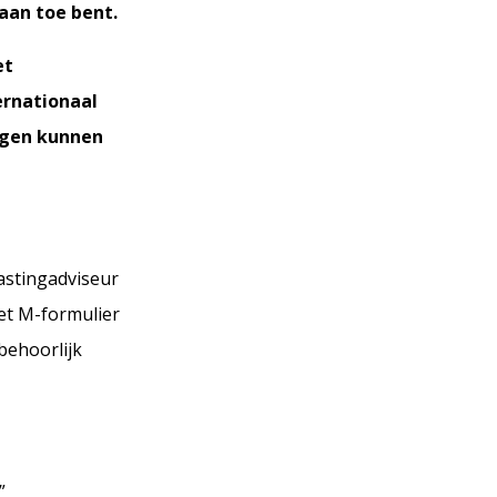
aan toe bent.
et
ernationaal
ngen kunnen
lastingadviseur
het M-formulier
 behoorlijk
”