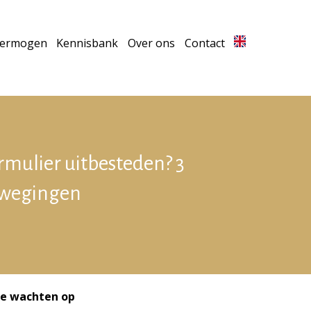
vermogen
Kennisbank
Over ons
Contact
rmulier uitbesteden? 3
wegingen
 te wachten op