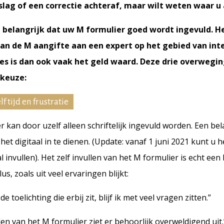
lag of een correctie achteraf, maar wilt weten waar u 
 belangrijk dat uw M formulier goed wordt ingevuld. H
an de M aangifte aan een expert op het gebied van int
es is dan ook vaak het geld waard. Deze drie overwegi
 keuze:
lf tijd en frustratie
r kan door uzelf alleen schriftelijk ingevuld worden. Een be
et digitaal in te dienen. (Update: vanaf 1 juni 2021 kunt u 
al invullen). Het zelf invullen van het M formulier is echt een
us, zoals uit veel ervaringen blijkt:
e toelichting die erbij zit, blijf ik met veel vragen zitten.”
len van het M formulier ziet er behoorlijk overweldigend uit.