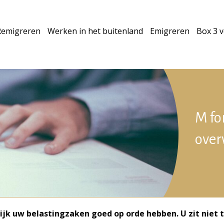
Remigreren
Werken in het buitenland
Emigreren
Box 3 
M fo
over
lijk uw belastingzaken goed op orde hebben. U zit niet