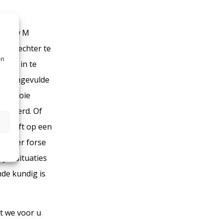
 om uw M
ren u echter te
en
elijk in te
snel ingevulde
een mooie
evorderd. Of
ht heeft op een
en zeer forse
ijke situaties
nde kundig is
at we voor u