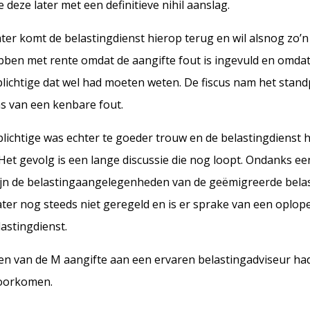
 deze later met een definitieve nihil aanslag.
ater komt de belastingdienst hierop terug en wil alsnog zo’n
bben met rente omdat de aangifte fout is ingevuld en omda
lichtige dat wel had moeten weten. De fiscus nam het stand
s van een kenbare fout.
plichtige was echter te goeder trouw en de belastingdienst 
et gevolg is een lange discussie die nog loopt. Ondanks een
ijn de belastingaangelegenheden van de geëmigreerde belas
later nog steeds niet geregeld en is er sprake van een oplo
astingdienst.
en van de M aangifte aan een ervaren belastingadviseur ha
oorkomen.