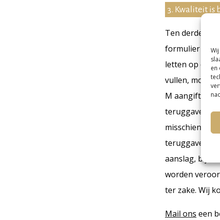
3. Kwaliteit is
Ten derde nog 
formulier in te
Wij
sla
letten op de kw
en 
tec
vullen, moet e
ver
M aangifte tege
nad
teruggave die 
misschien bent 
teruggave van 
aanslag, bijvoo
worden veroorz
ter zake. Wij k
Mail ons
een be