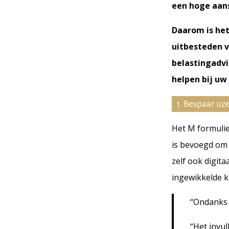
een hoge aans
Daarom is het
uitbesteden v
belastingadvi
helpen bij uw
1. Bespaar uze
Het M formulie
is bevoegd om h
zelf ook digita
ingewikkelde kl
“Ondanks d
“Het invul