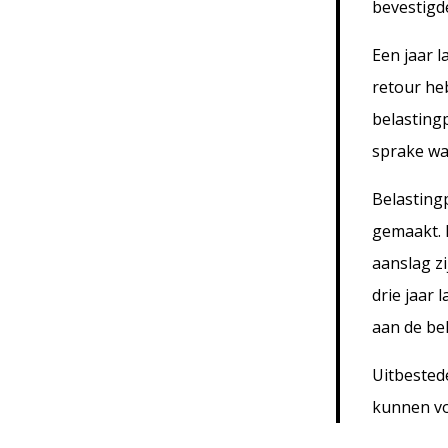
bevestigde
Een jaar l
retour he
belastingp
sprake wa
Belasting
gemaakt. H
aanslag z
drie jaar 
aan de bel
Uitbested
kunnen v